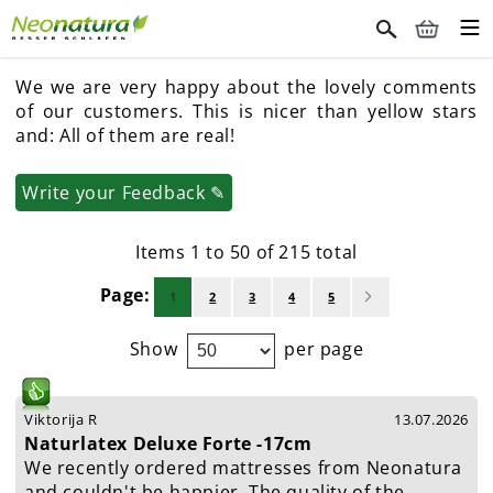
We we are very happy about the lovely comments
of our customers. This is nicer than yellow stars
and: All of them are real!
Write your Feedback
✎
Items 1 to 50 of 215 total
Page
You're currently reading page
Page
Page
Page
Page
Page
Next
1
2
3
4
5
Show
per page
Viktorija R
13.07.2026
Naturlatex Deluxe Forte -17cm
We recently ordered mattresses from Neonatura
and couldn't be happier. The quality of the